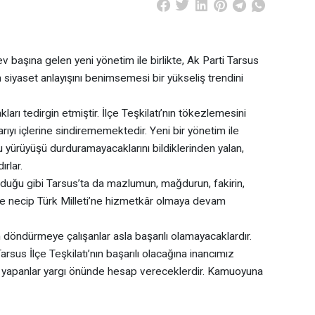
başına gelen yeni yönetim ile birlikte, Ak Parti Tarsus
n siyaset anlayışını benimsemesi bir yükseliş trendini
ları tedirgin etmiştir. İlçe Teşkilatı’nın tökezlemesini
ıyı içlerine sindirememektedir. Yeni bir yönetim ile
u yürüyüşü durduramayacaklarını bildiklerinden yalan,
ırlar.
olduğu gibi Tarsus’ta da mazlumun, mağdurun, fakirin,
 ve necip Türk Milleti’ne hizmetkâr olmaya devam
an döndürmeye çalışanlar asla başarılı olamayacaklardır.
sus İlçe Teşkilatı’nın başarılı olacağına inancımız
ber yapanlar yargı önünde hesap vereceklerdir. Kamuoyuna