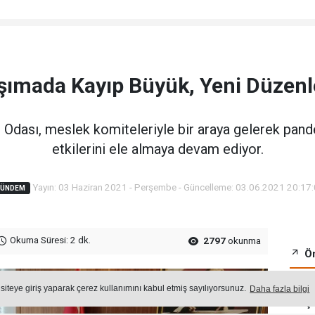
şımada Kayıp Büyük, Yeni Düzen
 Odası, meslek komiteleriyle bir araya gelerek pand
etkilerini ele almaya devam ediyor.
Yayın: 03 Haziran 2021 - Perşembe - Güncelleme: 03.06.2021 20:17
GÜNDEM
Okuma Süresi: 2 dk.
2797
okunma
Ön
 siteye giriş yaparak çerez kullanımını kabul etmiş sayılıyorsunuz.
Daha fazla bilgi
Ço