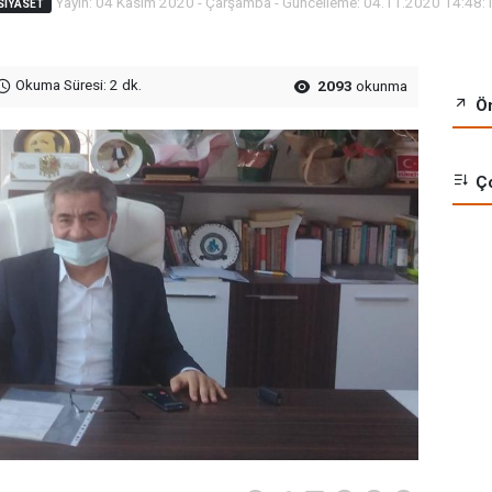
Yayın: 04 Kasım 2020 - Çarşamba - Güncelleme: 04.11.2020 14:48:
SİYASET
Okuma Süresi: 2 dk.
2093
okunma
Ön
Ço