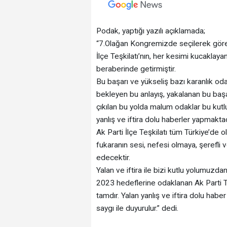
Podak, yaptığı yazılı açıklamada;
“7.Olağan Kongremizde seçilerek görev 
İlçe Teşkilatı’nın, her kesimi kucaklaya
beraberinde getirmiştir.
Bu başarı ve yükseliş bazı karanlık odak
bekleyen bu anlayış, yakalanan bu başar
çıkılan bu yolda malum odaklar bu kutl
yanlış ve iftira dolu haberler yapmaktad
Ak Parti İlçe Teşkilatı tüm Türkiye’de 
fukaranın sesi, nefesi olmaya, şerefli
edecektir.
Yalan ve iftira ile bizi kutlu yolumuzd
2023 hedeflerine odaklanan Ak Parti Tar
tamdır. Yalan yanlış ve iftira dolu ha
saygı ile duyurulur.” dedi.