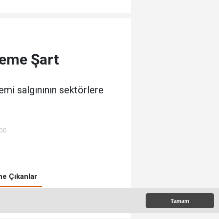
leme Şart
emi salgınının sektörlere
:00
e Çıkanlar
Tamam
k Okunanlar