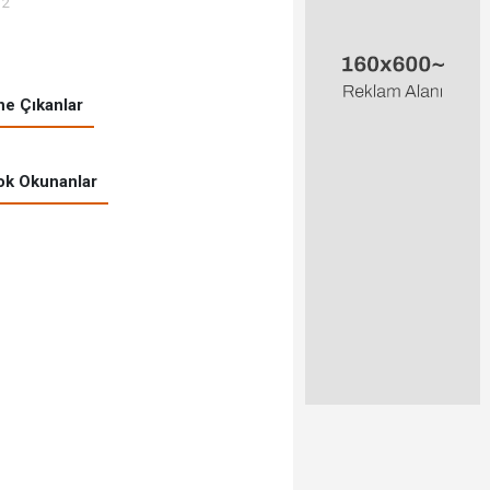
12
e Çıkanlar
k Okunanlar