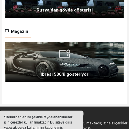
Rusya'dan gövde gösterisi
Magazin
İbresi 500'ü gösteriyor
Sitemizden en iyi şekilde faydalanabilmeniz
için çerezler kullanılmaktadır. Bu siteye giriş
Sitemizde bulunan içeriklerin tüm hakları saklı tutulmaktadır, izinsiz içerikler
yaparak çerez kullanımını kabul etmiş
kullanılamaz. Copyright 2020©