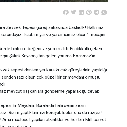
lara Zevzek Tepesi güreş sahasında başladık! Halkımız
orundayız. Rabbim yar ve yardımcımız olsun.” mesajını
rede binlerce beğeni ve yorum aldı. En dikkatli çeken
Cazgırı Şükrü Kayabaş’tan gelen yoruma Kocamaz’ın
zek tepesi denilen yer kara kucak güreşlerinin yapıldığı
senden razı olsun çok güzel bir er meydanı olmuştu
dı.
amaz mevcut başkanlara gönderme yaparak şu cevabı
Tepesi Er Meydanı. Buralarda hala senin sesin
üz! Bizim yaptıklarımızı koruyabilseler ona da razıyız!
 Ama maalesef yapılan etkinlikler ve her biri Milli servet
den çıkmak üzere.