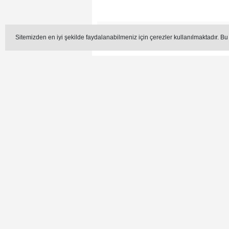
Editör -
Sitemizden en iyi şekilde faydalanabilmeniz için çerezler kullanılmaktadır. Bu
TÜİK tarafından 418 madde üzerinden d
artışın emeklilerin harcamalarında ya
çalışanların ve emeklilerin harcamaların
emeklilerimize altı aylık tüfe oranların
değerlendirmelerde bulunmuştur.
“Marketler ve pazarların fiyatlarına gö
maddelerinde ortalama fiyatlar en az yüz
yüzde 6,39 hesaplanmıştır. Bu kıyasla
kalmaktadır.