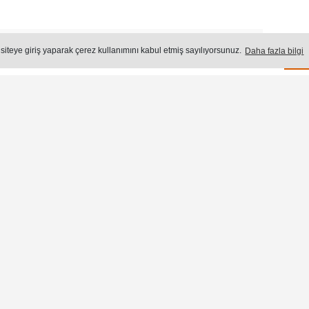
Okuma Süresi: 2 dk.
2761
okunma
 siteye giriş yaparak çerez kullanımını kabul etmiş sayılıyorsunuz.
Daha fazla bilgi
Ön
Ço
erlenen fiyat belirlemelerine bakıldığında, en yüksek
şandığını söyleyen Kurnaz, TÜİK’in hesaplama yönteminde
ın karşılığı olan ağırlıklar düşürüldüğünden,
a göre yapılan zamların yetersiz kaldığını vurgulayarak, şu
re bir değerlendirme yapıldığında, temel ihtiyaç
de 10 artmıştır. 2021 yılının ilk beş aylık tüfe artışı ise,
ma bile göstermektedir ki, emeklilerimiz korumasız