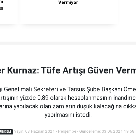
im
Vermiyor
sı
 Kurnaz: Tüfe Artışı Güven Ver
i Genel mali Sekreteri ve Tarsus Şube Başkanı Öme
rtışının yüzde 0,89 olarak hesaplanmasının inandırıc
arına yapılacak olan zamların düşük kalacağına dik
yapılmasını istedi.
Yayın: 03 Haziran 2021 - Perşembe - Güncelleme: 03.06.2021 19:58
GÜNDEM