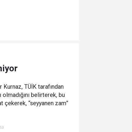
miyor
r Kurnaz, TÜİK tarafından
ı olmadığını belirterek, bu
kat çekerek, “seyyanen zam”
:53