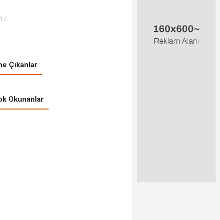
:17
e Çıkanlar
k Okunanlar