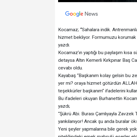
Kocamaz;
“
Sahalara indik. Antrenman
hizmet bekliyor. Formumuzu korumak z
yazdı.
Kocamaz’ın yaptığı bu paylaşım kısa sü
detaysa Altın Kemerli Kırkpınar Baş 
cevabı oldu.
Kayabaş “Başkanım kolay gelsin bu zev
yer mi? oraya hizmet götürdün ALLAH 
teşekkürler başkanım” ifadelerini kullan
Bu ifadeleri okuyan Burhanettin Koc
yazdı;
“Şükrü Abi. Burası Çamlıyayla Zavzek 
yankılanıyor! Ancak şu anda buralar öks
Yeni şeyler yapmalarına bile gerek yok!
niteliğindeki emek mahsulü eserler el