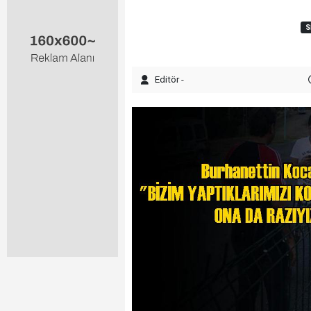
S
Editör -