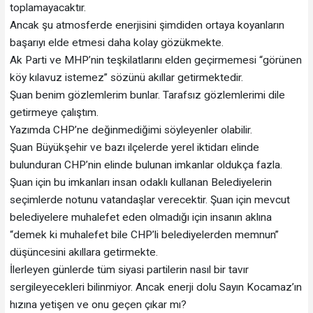
toplamayacaktır.
Ancak şu atmosferde enerjisini şimdiden ortaya koyanların
başarıyı elde etmesi daha kolay gözükmekte.
Ak Parti ve MHP’nin teşkilatlarını elden geçirmemesi “görünen
köy kılavuz istemez” sözünü akıllar getirmektedir.
Şuan benim gözlemlerim bunlar. Tarafsız gözlemlerimi dile
getirmeye çalıştım.
Yazımda CHP’ne değinmediğimi söyleyenler olabilir.
Şuan Büyükşehir ve bazı ilçelerde yerel iktidarı elinde
bulunduran CHP’nin elinde bulunan imkanlar oldukça fazla.
Şuan için bu imkanları insan odaklı kullanan Belediyelerin
seçimlerde notunu vatandaşlar verecektir. Şuan için mevcut
belediyelere muhalefet eden olmadığı için insanın aklına
“demek ki muhalefet bile CHP’li belediyelerden memnun”
düşüncesini akıllara getirmekte.
İlerleyen günlerde tüm siyasi partilerin nasıl bir tavır
sergileyecekleri bilinmiyor. Ancak enerji dolu Sayın Kocamaz’ın
hızına yetişen ve onu geçen çıkar mı?