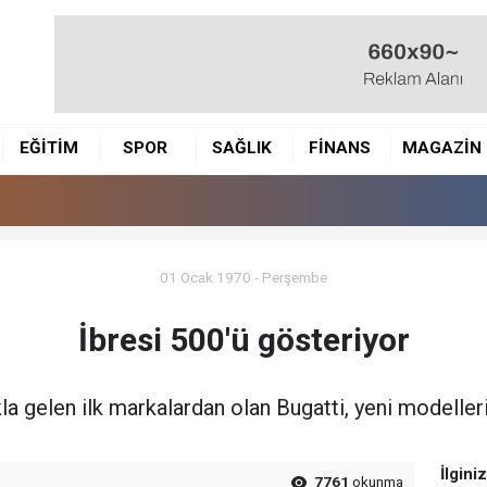
EĞİTİM
SPOR
SAĞLIK
FİNANS
MAGAZİN
01 Ocak 1970 - Perşembe
İbresi 500'ü gösteriyor
a gelen ilk markalardan olan Bugatti, yeni modeller
İlgini
7761
okunma