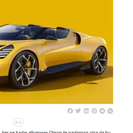
5
/6
 her ne kadar altyapısını Chiron ile paylaşıyor olsa da bu