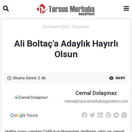
06 Kasım 2023 - Pazartesi
Ali Boltaç’a Adaylık Hayırlı
Olsun
Okuma Süresi: 2 dk.
8489
Cemal Dolaşmaz
cemal@tarsusmerhabagazetesi.com
Hafta sonu yapılan CHP kurultayından değişim çıktı ve genel